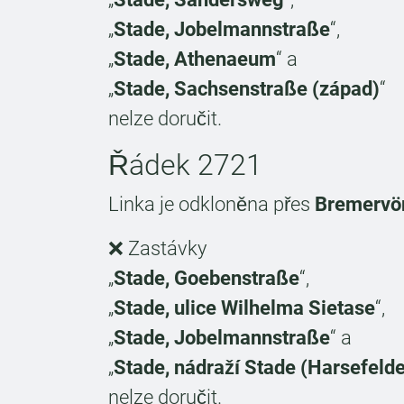
„
Stade, Jobelmannstraße
“,
„
Stade, Athenaeum
“ a
„
Stade, Sachsenstraße (západ)
“
nelze doručit.
Řádek 2721
Linka je odkloněna přes
Bremervör
❌ Zastávky
„
Stade, Goebenstraße
“,
„
Stade, ulice Wilhelma Sietase
“,
„
Stade, Jobelmannstraße
“ a
„
Stade, nádraží Stade (Harsefelde
nelze doručit.