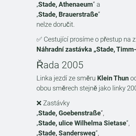
„
Stade, Athenaeum
“ a
„
Stade, Brauerstraße
“
nelze doručit.
✅ Cestující prosíme o přestup na z
Náhradní zastávka „Stade, Timm
Řada 2005
Linka jezdí ze směru
Klein Thun
od
obou směrech stejně jako linky 20
❌ Zastávky
„
Stade, Goebenstraße
“,
„
Stade, ulice Wilhelma Sietase
“,
„
Stade, Sandersweg
“,