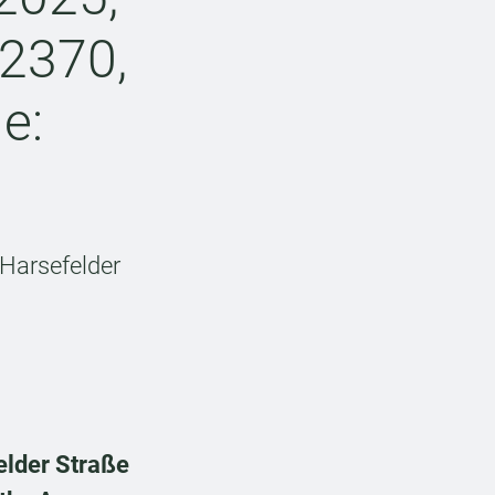
 2370,
e:
 Harsefelder
elder Straße