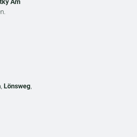
atky Am
n.
a
,
Lönsweg
,