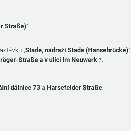
r Straße)
“
astávku „
Stade, nádraží Stade (Hansebrücke)
“
röger-Straße a v ulici Im Neuwerk
z.
lní dálnice 73
a
Harsefelder Straße
.