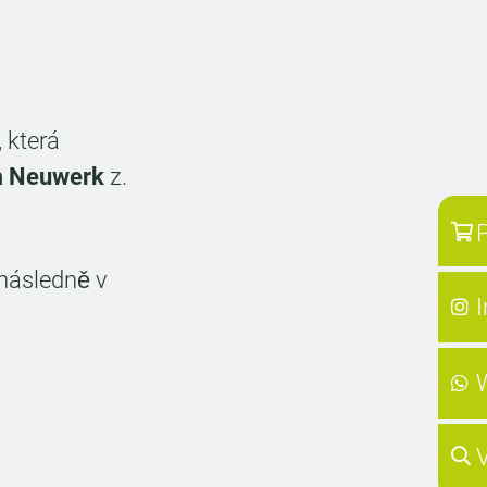
, která
Im Neuwerk
z.
P
následně v