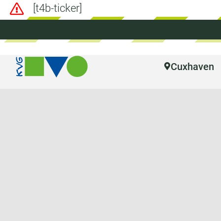
[t4b-ticker]
Cuxhaven