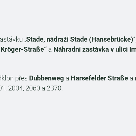
astávku „
Stade, nádraží Stade (Hansebrücke)
“
-Kröger-Straße“
a
Náhradní zastávka v ulici 
klon přes
Dubbenweg
a
Harsefelder Straße
a 
01, 2004, 2060 a 2370.