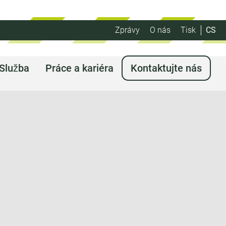
Zprávy
O nás
Tisk
CS
Služba
Práce a kariéra
Kontaktujte nás