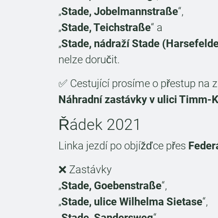
„
Stade, Jobelmannstraße
“,
„
Stade, Teichstraße
“ a
„
Stade, nádraží Stade (Harsefelde
nelze doručit.
✅ Cestující prosíme o přestup na z
Náhradní zastávky v ulici Timm-K
Řádek 2021
Linka jezdí po objížďce přes
Federá
❌ Zastávky
„
Stade, Goebenstraße
“,
„
Stade, ulice Wilhelma Sietase
“,
„
Stade, Sandersweg
“,