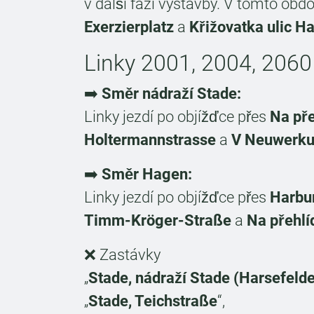
v další fázi výstavby. V tomto obd
Exerzierplatz
a
Křižovatka ulic H
Linky 2001, 2004, 2060
➡️
Směr nádraží Stade:
Linky jezdí po objížďce přes
Na př
Holtermannstrasse
a
V Neuwerk
➡️
Směr Hagen:
Linky jezdí po objížďce přes
Harbu
Timm-Kröger-Straße
a
Na přehl
❌ Zastávky
„
Stade, nádraží Stade (Harsefelde
„
Stade, Teichstraße
“,