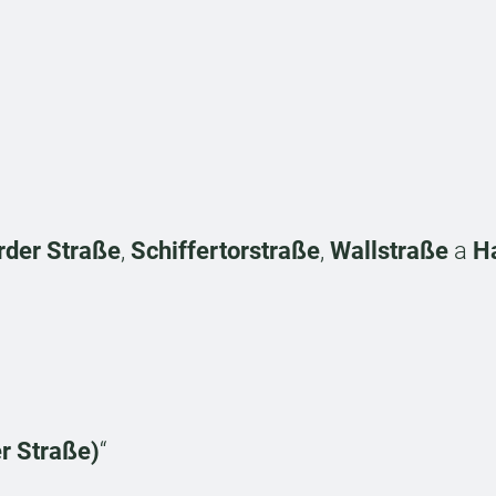
der Straße
,
Schiffertorstraße
,
Wallstraße
a
H
r Straße)
“