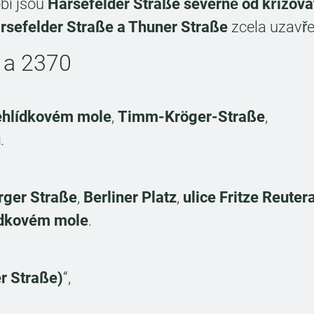
obí jsou
Harsefelder Straße severně od křižov
arsefelder Straße a Thuner Straße
zcela uzavře
 a 2370
ehlídkovém mole
,
Timm-Kröger-Straße
,
u
.
rger Straße
,
Berliner Platz
,
ulice Fritze Reuter
ídkovém mole
.
r Straße)
“,