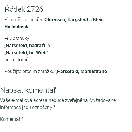
Řádek 2726
Přesměrování přes
Ohrensen, Bargstedt
a
Klein
Hollenbeck
.
➡️ Zastávky
„
Harsefeld, nádraží
“ a
„
Harsefeld, Im Wieh
“
nelze doručit.
Použijte prosím zarážku „
Harsefeld, Marktstraße
“.
Napsat komentář
Vaše e-mailová adresa nebude zveřejněna.
Vyžadované
informace jsou označeny
*
Komentář
*