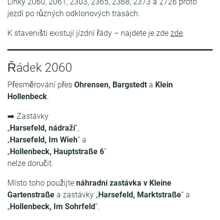
Linky 2060, 2061, 2303, 2365, 2368, 2373 a 2726 proto
jezdí po různých odklonových trasách.
K staveništi existují jízdní řády – najdete je zde
zde
.
Řádek 2060
Přesměrování přes
Ohrensen, Bargstedt
a
Klein
Hollenbeck
.
➡️ Zastávky
„
Harsefeld, nádraží
“,
„
Harsefeld, Im Wieh
“ a
„
Hollenbeck, Hauptstraße 6
“
nelze doručit.
Místo toho použijte
náhradní zastávka v Kleine
Gartenstraße
a zastávky „
Harsefeld, Marktstraße
“ a
„
Hollenbeck, Im Sohrfeld
“.