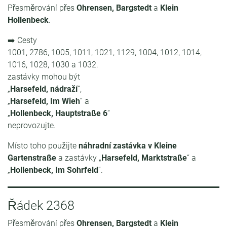
Přesměrování přes
Ohrensen, Bargstedt
a
Klein
Hollenbeck
.
➡️ Cesty
1001, 2786, 1005, 1011, 1021, 1129, 1004, 1012, 1014,
1016, 1028, 1030 a 1032.
zastávky mohou být
„
Harsefeld, nádraží
“,
„
Harsefeld, Im Wieh
“ a
„
Hollenbeck, Hauptstraße 6
“
neprovozujte.
Místo toho použijte
náhradní zastávka v Kleine
Gartenstraße
a zastávky „
Harsefeld, Marktstraße
“ a
„
Hollenbeck, Im Sohrfeld
“.
Řádek 2368
Přesměrování přes
Ohrensen, Bargstedt
a
Klein