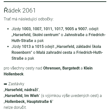
Řádek 2061
Trať má následující odbočky:
Jízdy
1003, 1007, 1011, 1017, 9005 a 9007.
odejít
„
Harsefeld, školní centrum
“ o
Jahnstraße
a
Friedrich-
Huth-Straße
a pak
Jízdy
1013 a 1015
odejít „
Harsefeld, základní škola
Rosenborn
“ o
Malá zahradní cesta
a
Friedrich-Huth-
Straße
a pak
pro všechny cesty nad
Ohrensen, Bargstedt
a
Klein
Hollenbeck
.
➡️ Zastávky
„
Harsefeld, nádraží
“,
„
Harsefeld, Im Wieh
“ (s výjimkou výše uvedených cest) a
„
Hollenbeck, Hauptstraße 6
“
nelze doručit.