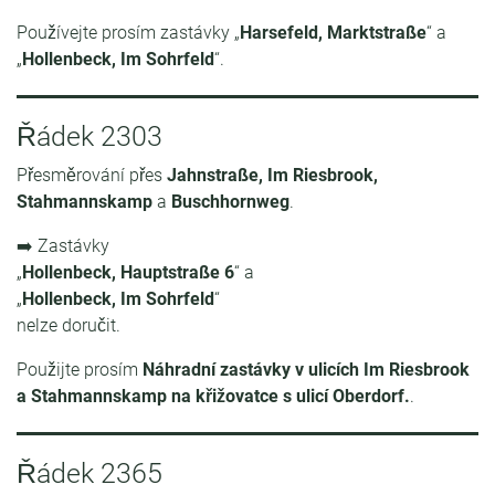
Používejte prosím zastávky „
Harsefeld, Marktstraße
“ a
„
Hollenbeck, Im Sohrfeld
“.
Řádek 2303
Přesměrování přes
Jahnstraße, Im Riesbrook,
Stahmannskamp
a
Buschhornweg
.
➡️ Zastávky
„
Hollenbeck, Hauptstraße 6
“ a
„
Hollenbeck, Im Sohrfeld
“
nelze doručit.
Použijte prosím
Náhradní zastávky v ulicích Im Riesbrook
a Stahmannskamp na křižovatce s ulicí Oberdorf.
.
Řádek 2365