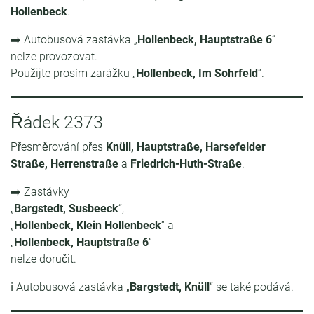
Hollenbeck
.
➡️ Autobusová zastávka „
Hollenbeck, Hauptstraße 6
“
nelze provozovat.
Použijte prosím zarážku „
Hollenbeck, Im Sohrfeld
“.
Řádek 2373
Přesměrování přes
Knüll, Hauptstraße, Harsefelder
Straße, Herrenstraße
a
Friedrich-Huth-Straße
.
➡️ Zastávky
„
Bargstedt, Susbeeck
“,
„
Hollenbeck, Klein Hollenbeck
“ a
„
Hollenbeck, Hauptstraße 6
“
nelze doručit.
ℹ️ Autobusová zastávka „
Bargstedt, Knüll
“ se také podává.