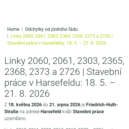
Přeskočit na obsah
n
a
o
Home
Odchylky od jízdního řádu
b
Linky 2060, 2061, 2303, 2365, 2368, 2373 a 2726 |
Stavební práce v Harsefeldu: 18. 5. – 21. 8. 2026
s
a
Linky 2060, 2061, 2303, 2365,
h
2368, 2373 a 2726 | Stavební
práce v Harsefeldu: 18. 5. –
21. 8. 2026
Z
18. května 2026
do
21. srpna 2026
je
Friedrich-Huth-
Straße
na adrese
Harsefeld
kvůli
Stavební práce
uzamčeno.