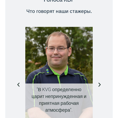
Что говорят наши стажеры.
"В KVG определенно
царит непринужденная и
"Я сра
приятная рабочая
себя в
атмосфера".