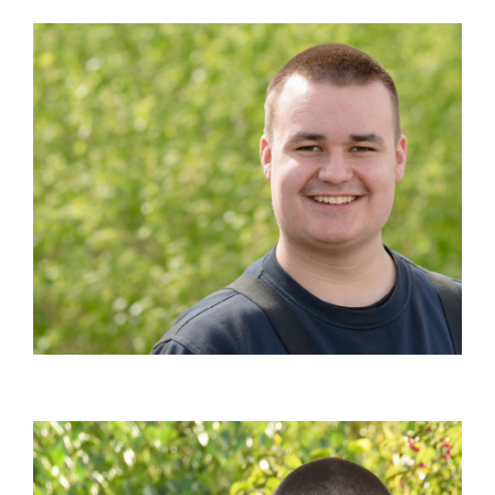
(м/ф/д)
ТОЛЬКО В ГОРОДЕ
Продолжительность: 3 года
Статус: свободные места
О ПРОФЕССИИ
Механик по кузовному
ремонту и строительству
автомобилей
(м/ф/д)
ТОЛЬКО В ЛЮНЕБУРГЕ