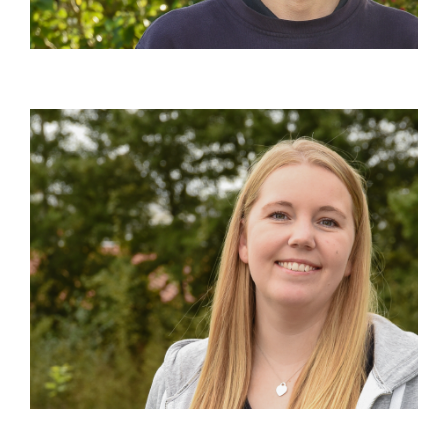
Техник по автомобильной
мехатронике
(м/ф/д)
Продолжительность: 3,5 года
Статус: свободные места
О ПРОФЕССИИ
Торговцы для
Управление офисом