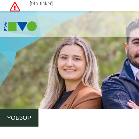
[t4b-ticker]
ОБЗОР