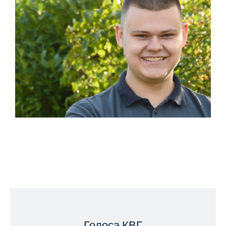
Продолжительность: 3,5 года
Состояние: Все места свободны
О ПРОФЕССИИ
Специалист по складской
логистике
(м/ф/д)
ТОЛЬКО В ЛЮНЕБУРГЕ
Продолжительность: 3 года
Статус: свободные места
О ПРОФЕССИИ
Голоса КВГ