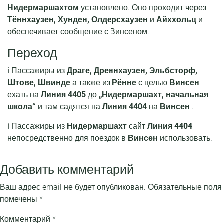
Нидермаршахтом
установлено. Оно проходит через
Тённхаузен, Хунден, Олдерсхаузен
и
Айххольц
и
обеспечивает сообщение с Винсеном.
Переход
ℹ️ Пассажиры из
Драге, Дреннхаузен, Эльбсторф,
Штове, Швинде
а также из
Рённе
с целью
Винсен
ехать на
Линия 4405
до
„Нидермаршахт, начальная
школа“
и там садятся на
Линия 4404
на
Винсен
.
ℹ️ Пассажиры из
Нидермаршахт
сайт
Линия 4404
непосредственно для поездок в
Винсен
использовать.
Добавить комментарий
Ваш адрес email не будет опубликован.
Обязательные поля
помечены
*
Комментарий
*