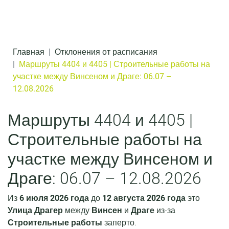
Перейти к содержанию
д
е
р
Главная
Отклонения от расписания
ж
Маршруты 4404 и 4405 | Строительные работы на
участке между Винсеном и Драге: 06.07 –
и
12.08.2026
м
о
Маршруты 4404 и 4405 |
м
Строительные работы на
у
участке между Винсеном и
Драге: 06.07 – 12.08.2026
Из
6 июля 2026 года
до
12 августа 2026 года
это
Улица Драгер
между
Винсен
и
Драге
из-за
Строительные работы
заперто.