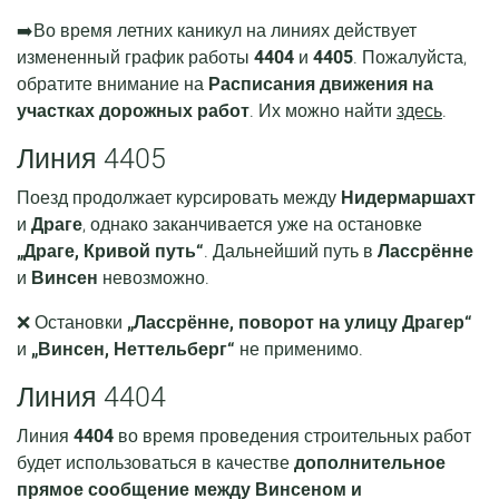
➡️Во время летних каникул на линиях действует
измененный график работы
4404
и
4405
. Пожалуйста,
обратите внимание на
Расписания движения на
участках дорожных работ
. Их можно найти
здесь
.
Линия 4405
Поезд продолжает курсировать между
Нидермаршахт
и
Драге
, однако заканчивается уже на остановке
„Драге, Кривой путь“
. Дальнейший путь в
Лассрённе
и
Винсен
невозможно.
❌ Остановки
„Лассрённе, поворот на улицу Драгер“
и
„Винсен, Неттельберг“
не применимо.
Линия 4404
Линия
4404
во время проведения строительных работ
будет использоваться в качестве
дополнительное
прямое сообщение между Винсеном и