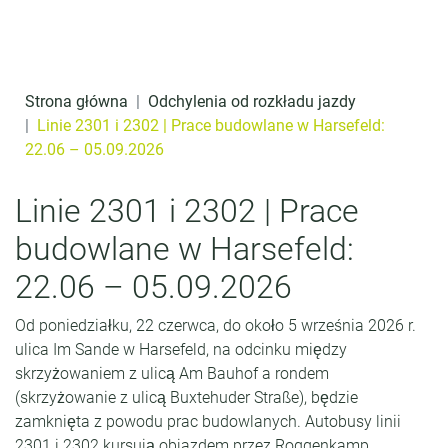
Przejdź do treści
o
t
r
Strona główna
Odchylenia od rozkładu jazdy
e
Linie 2301 i 2302 | Prace budowlane w Harsefeld:
22.06 – 05.09.2026
ś
c
Linie 2301 i 2302 | Prace
i
budowlane w Harsefeld:
22.06 – 05.09.2026
Od poniedziałku, 22 czerwca, do około 5 września 2026 r.
ulica Im Sande w Harsefeld, na odcinku między
skrzyżowaniem z ulicą Am Bauhof a rondem
(skrzyżowanie z ulicą Buxtehuder Straße), będzie
zamknięta z powodu prac budowlanych. Autobusy linii
2301 i 2302 kursują objazdem przez Roggenkamp,