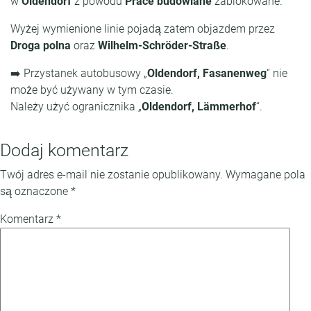
w
Oldendorf
z powodu
Prace budowlane
zablokowane.
Wyżej wymienione linie pojadą zatem objazdem przez
Droga polna
oraz
Wilhelm-Schröder-Straße
.
➡️ Przystanek autobusowy „
Oldendorf, Fasanenweg
“ nie
może być używany w tym czasie.
Należy użyć ogranicznika „
Oldendorf, Lämmerhof
“.
Dodaj komentarz
Twój adres e-mail nie zostanie opublikowany.
Wymagane pola
są oznaczone
*
Komentarz
*