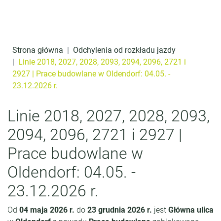
Przejdź do treści
o
t
r
Strona główna
Odchylenia od rozkładu jazdy
e
Linie 2018, 2027, 2028, 2093, 2094, 2096, 2721 i
2927 | Prace budowlane w Oldendorf: 04.05. -
ś
23.12.2026 r.
c
i
Linie 2018, 2027, 2028, 2093,
2094, 2096, 2721 i 2927 |
Prace budowlane w
Oldendorf: 04.05. -
23.12.2026 r.
Od
04 maja 2026 r.
do
23 grudnia 2026 r.
jest
Główna ulica