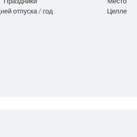
Праздники
Место
дней отпуска / год
Целле