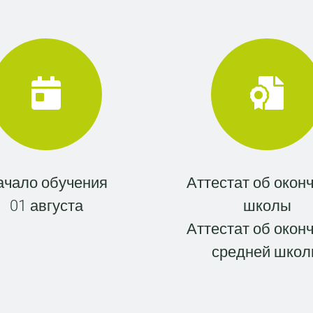
ачало обучения
Аттестат об окон
01 августа
школы
Аттестат об окон
средней шко