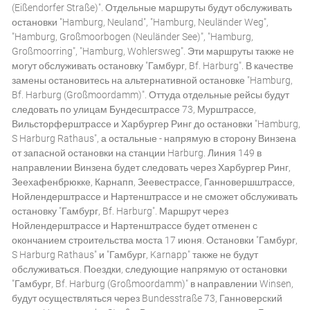
(Eißendorfer Straße)". Отдельные маршруты будут обслуживать
остановки "Hamburg, Neuland", "Hamburg, Neuländer Weg",
"Hamburg, Großmoorbogen (Neuländer See)", "Hamburg,
Großmoorring", "Hamburg, Wohlersweg". Эти маршруты также не
могут обслуживать остановку "Гамбург, Bf. Harburg". В качестве
замены остановитесь на альтернативной остановке "Hamburg,
Bf. Harburg (Großmoordamm)". Оттуда отдельные рейсы будут
следовать по улицам Бундесштрассе 73, Мурштрассе,
Вильсторферштрассе и Харбургер Ринг до остановки "Hamburg,
S Harburg Rathaus", а остальные - напрямую в сторону Винзена
от запасной остановки на станции Harburg. Линия 149 в
направлении Винзена будет следовать через Харбургер Ринг,
Зеехафенбрюкке, Карнапп, Зеевестрассе, Ганновершштрассе,
Нойлендерштрассе и Нартенштрассе и не сможет обслуживать
остановку "Гамбург, Bf. Harburg". Маршрут через
Нойлендерштрассе и Нартенштрассе будет отменен с
окончанием строительства моста 17 июня. Остановки "Гамбург,
S Harburg Rathaus" и "Гамбург, Karnapp" также не будут
обслуживаться. Поездки, следующие напрямую от остановки
"Гамбург, Bf. Harburg (Großmoordamm)" в направлении Winsen,
будут осуществляться через Bundesstraße 73, Ганноверский