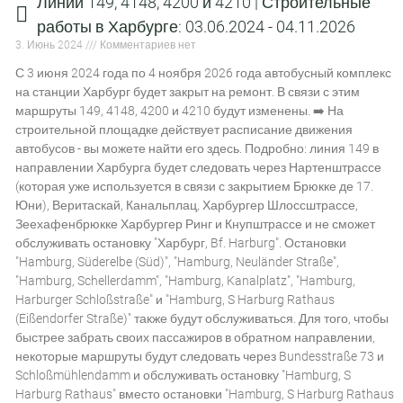
Линии 149, 4148, 4200 и 4210 | Строительные
работы в Харбурге: 03.06.2024 - 04.11.2026
3. Июнь 2024
Комментариев нет
С 3 июня 2024 года по 4 ноября 2026 года автобусный комплекс
на станции Харбург будет закрыт на ремонт. В связи с этим
маршруты 149, 4148, 4200 и 4210 будут изменены. ➡️ На
строительной площадке действует расписание движения
автобусов - вы можете найти его здесь. Подробно: линия 149 в
направлении Харбурга будет следовать через Нартенштрассе
(которая уже используется в связи с закрытием Брюкке де 17.
Юни), Веритаскай, Канальплац, Харбургер Шлоссштрассе,
Зеехафенбрюкке Харбургер Ринг и Кнупштрассе и не сможет
обслуживать остановку "Харбург, Bf. Harburg". Остановки
"Hamburg, Süderelbe (Süd)", "Hamburg, Neuländer Straße",
"Hamburg, Schellerdamm", "Hamburg, Kanalplatz", "Hamburg,
Harburger Schloßstraße" и "Hamburg, S Harburg Rathaus
(Eißendorfer Straße)" также будут обслуживаться. Для того, чтобы
быстрее забрать своих пассажиров в обратном направлении,
некоторые маршруты будут следовать через Bundesstraße 73 и
Schloßmühlendamm и обслуживать остановку "Hamburg, S
Harburg Rathaus" вместо остановки "Hamburg, S Harburg Rathaus