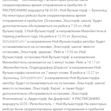
скорректированы время отправления и прибытия. К
РАСПИСАНИЮ маршрута № 4038 | Ной-Вульмсторф — Буххольц
На некоторых рейсах были скорректированы время
отправления и прибытия. Остановка „Эльсторф, школа“ будет
дополнительно обслуживаться на рейсе в 7:26 от „Ной-
Вульмсторф, S Ной-Вульмсторф“ в направлении Миенбюттель в
период учебного года. На рейсе в 12:35 от „Буххольц,
Schulzentrum I“ в направлении Ной-Вульмсторфа автобус будет
останавливаться на остановке „Эльсторф, школа“ вместо
остановки „Эльсторф, церковь“. Рейс в 15:36 из „Ной-
Вульмсторф, остановка Ной-Вульмсторф“ в направлении
Миненбюттель начинается на 5 минут позже. Рейс в 16:17 от
„Миненбюттель, Олдендорфер Штрассе“ в направлении Ной-
Вульмсторфа начнётся на 7 минут позже. В рейсе в 15:27 от
„Буххольц, Schulzentrum I“ в направлении Ной-Вульмсторфа
автобус будет останавливаться на остановке „Эльсторф, школа“
вместо остановки „Эльсторф, Кирхе“, а также будут
дополнительно обслуживаться остановки „Эльсторф,
Флигенмоор“ и „Ардесторф, Ам Дорфтейх“. К РАСПИСАНИЮ
маршрута 4039 | Регесбостель — Ной-Вульмсторф На некоторых
рейсах были скорректированы время отправления и прибытия.