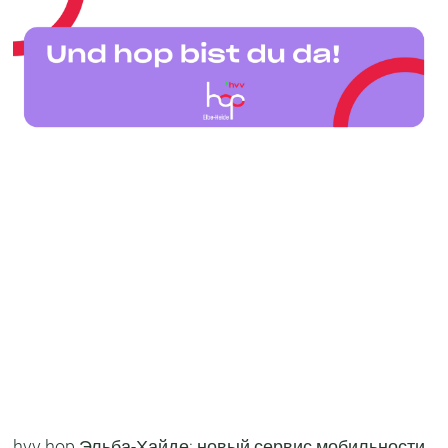
hvv hop Эльба-Хайде: новый сервис мобильности