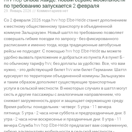
по требованию запускается 2 февраля
29. Январь 2026
Комментариев нет
Со 2 февраля 2026 года hvv hop Elbe-Heide станет дополнением
к местному общественному транспорту в объединенной
коммуне Зальцхаузен. Новый шаттл по требованию позволяет
совершать гибкие поездки по запросу - без фиксированного
расписания и именно тогда, когда традиционные автобусные
рейсы не подходят. С помощью hvv hop Elbe-Heide вы можете
удобно вызвать приложение и добраться из пункта А в пункт Б -
по обычному тарифу hvv, без доплаты за удобство. Все, что вам
нужно, - это действующий билет hvv или билет Германии. Шаттл
курсирует по территории объединенной коммуны Зальцхаузен
и таким образом дополняет существующие транспортные
услуги в сельской местности. В некоторых случаях в шаттл могут
сесть и другие пассажиры с аналогичным направлением, что
снижает загруженность дорог и защищает окружающую среду.
Время работы: понедельник - четверг: 5 утра - 11 вечера
пятница: 5 утра - 2 часа ночи суббота и предпраздничные дни: 8
утра - 2 часа ночи воскресенье и праздничные дни: 8 утра - 11
вечера Служба hvv hop Elbe-Heide предлагает вам современную,
гибкую альтернативу мобильности в сельской местности -