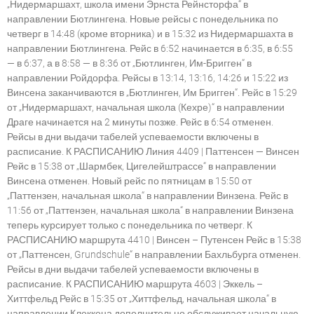
„Нидермаршахт, школа имени Эрнста Рейнсторфа“ в
направлении Бютлингена. Новые рейсы с понедельника по
четверг в 14:48 (кроме вторника) и в 15:32 из Нидермаршахта в
направлении Бютлингена. Рейс в 6:52 начинается в 6:35, в 6:55
— в 6:37, а в 8:58 — в 8:36 от „Бютлинген, Им-Бригген“ в
направлении Ройдорфа. Рейсы в 13:14, 13:16, 14:26 и 15:22 из
Винсена заканчиваются в „Бютлинген, Им Бригген“. Рейс в 15:29
от „Нидермаршахт, начальная школа (Кехре)“ в направлении
Драге начинается на 2 минуты позже. Рейс в 6:54 отменен.
Рейсы в дни выдачи табелей успеваемости включены в
расписание. К РАСПИСАНИЮ Линия 4409 | Паттенсен — Винсен
Рейс в 15:38 от „Шармбек, Цигелейштрассе“ в направлении
Винсена отменен. Новый рейс по пятницам в 15:50 от
„Паттензен, начальная школа“ в направлении Винзена. Рейс в
11:56 от „Паттензен, начальная школа“ в направлении Винзена
теперь курсирует только с понедельника по четверг. К
РАСПИСАНИЮ маршрута 4410 | Винсен – Путенсен Рейс в 15:38
от „Паттенсен, Grundschule“ в направлении Бахльбурга отменен.
Рейсы в дни выдачи табелей успеваемости включены в
расписание. К РАСПИСАНИЮ маршрута 4603 | Эккель –
Хиттфельд Рейс в 15:35 от „Хиттфельд, начальная школа“ в
направлении Клеккена дополнительно обслуживает начальную