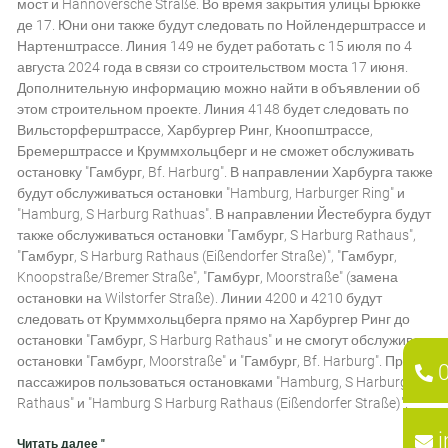
мост и Hannoversche Straße. Во время закрытия улицы Брюкке
де 17. Юни они также будут следовать по Нойлендерштрассе и
Нартенштрассе. Линия 149 не будет работать с 15 июля по 4
августа 2024 года в связи со строительством моста 17 июня.
Дополнительную информацию можно найти в объявлении об
этом строительном проекте. Линия 4148 будет следовать по
Вильсторферштрассе, Харбургер Ринг, Кноопштрассе,
Бремерштрассе и Круммхольцберг и не сможет обслуживать
остановку "Гамбург, Bf. Harburg". В направлении Харбурга также
будут обслуживаться остановки "Hamburg, Harburger Ring" и
"Hamburg, S Harburg Rathuas". В направлении Йестебурга будут
также обслуживаться остановки "Гамбург, S Harburg Rathaus",
"Гамбург, S Harburg Rathaus (Eißendorfer Straße)", "Гамбург,
Knoopstraße/Bremer Straße", "Гамбург, Moorstraße" (замена
остановки на Wilstorfer Straße). Линии 4200 и 4210 будут
следовать от Круммхольцберга прямо на Харбургер Ринг до
остановки "Гамбург, S Harburg Rathaus" и не смогут обслуживать
остановки "Гамбург, Moorstraße" и "Гамбург, Bf. Harburg". Просим
пассажиров пользоваться остановками "Hamburg, S Harburg
Rathaus" и "Hamburg S Harburg Rathaus (Eißendorfer Straße)".
Читать далее "