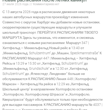
27 июля 2026 года
Комментариев нет
С 13 августа 2026 года в расписании движения некоторых
наших автобусных маршрутов произойдут изменения.
Совместно с округом Харбург мы добавили новые остановки,
скорректировали существующие маршруты и улучшили
школьный транспорт. ПЕРЕЙТИ К РАСПИСАНИЯМ ТВОЕГО
МАРШРУТА Здесь ты узнаешь, что изменится, и сможешь
ознакомиться с новыми расписаниями: Маршрут 347 |
Хиттфельд — Меккельфельд Новый рейс в 13:40 от
„Меккельфельд, Schulzentrum“ до „Машен, Speckmannstraße“ К
РАСПИСАНИЮ Маршрут 447 | Меккельфельд – Хиттфельд
Рейсы в 13:29 и 15:30 от „Хиттфельд, Schulzentrum“ до
„Меккельфельд, Grundschule“ и в 12:30 от „Хиттфельд,
Schulzentrum“ до „Флеестедт, Линденвег“ больше не
обслуживаются К РАСПИСАНИЮ Линия 448 | Холторфсло/
Марксен – Хиттфельд На рейсе в 12:29 из „Хиттфельд,
Школьный центр“ в направлении Холторфсло остановки
„Холторфсло, Холторфслоер Штрассе“ и „Холторфсло,
Кверштрассе“ будут обслуживаться только при необходимости
для высадки пассажиров. К РАСПИСАНИЮ маршрута № 4037 |
Буххольц — Холленштедт На некоторых рейсах были