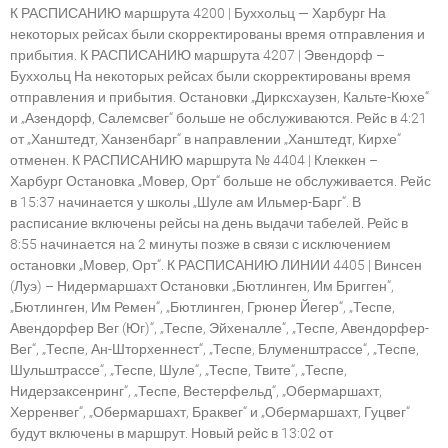
К РАСПИСАНИЮ маршрута 4200 | Буххольц — Харбург На
некоторых рейсах были скорректированы время отправления и
прибытия. К РАСПИСАНИЮ маршрута 4207 | Эвендорф –
Буххольц На некоторых рейсах были скорректированы время
отправления и прибытия. Остановки „Дирксхаузен, Кальте-Кюхе“
и „Азендорф, Салемсвег“ больше не обслуживаются. Рейс в 4:21
от „Ханштедт, Ханзенбарг“ в направлении „Ханштедт, Кирхе“
отменен. К РАСПИСАНИЮ маршрута № 4404 | Клеккен –
Харбург Остановка „Мовер, Орт“ больше не обслуживается. Рейс
в 15:37 начинается у школы „Шуле ам Ильмер-Барг“. В
расписание включены рейсы на день выдачи табелей. Рейс в
8:55 начинается на 2 минуты позже в связи с исключением
остановки „Мовер, Орт“. К РАСПИСАНИЮ ЛИНИИ 4405 | Винсен
(Луэ) – Нидермаршахт Остановки „Бютлинген, Им Бригген“,
„Бютлинген, Им Ремен“, „Бютлинген, Грюнер Йегер“, „Теспе,
Авендорфер Вег (Юг)“, „Теспе, Эйхеналле“, „Теспе, Авендорфер-
Вег“, „Теспе, Ан-Шторхеннест“, „Теспе, Блуменштрассе“, „Теспе,
Шульштрассе“, „Теспе, Шуле“, „Теспе, Твите“, „Теспе,
Нидерзаксенринг“, „Теспе, Вестерфельд“, „Обермаршахт,
Херренвег“, „Обермаршахт, Браквег“ и „Обермаршахт, Гуцвег“
будут включены в маршрут. Новый рейс в 13:02 от