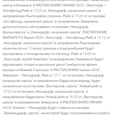
школу в Клеккене. К РАСПИСАНИЮ ЛИНИИ 4605 | Эхесторф –
Хиттфельд Рейс в 13:20 от „Ненндорф, начальная школа“ в
направлении Лангенрема отменен. Рейс в 15:26 от остановки
„Хиттфельд, начальная школа“ в направлении Зиверзена
дополнительно обслуживает остановки „Ненндорф,
Шульштрассе“ и „Ненндорф, начальная школа“. РАСПИСАНИЕ
МАРШРУТА Линия 4606 | Эхесторф – Хиттфельд Рейс в 14:12 от
„Ненндорф, начальная школа“ в направлении Лангенрема
начинается на 12 минут раньше и в дальнейшем будет
курсировать с понедельника по пятницу. Рейс в 14:00 от
„Эхесторф, музей Кикеберг“ в направлении Зиверзена будет
курсировать только в школьные дни в Гамбурге во время
каникул в Нижней Саксонии. К РАСПИСАНИЮ линия 4608 |
Зиверзен – Ненндорф. Рейс в 13:17 от остановки „Ненндорф,
начальная школа“ в направлении Иддензена впредь будет
начинаться на остановке „Вестерхоф, школа“. Новый рейс в
15:52 от остановки „Ненндорф, начальная школа“ в
направлении Иддензена. Новый рейс в 16:20 от „Вестерхоф,
школа“ в направлении Зиверсена. К РАСПИСАНИЮ ЛИНИИ
4609 | Клекен – Ненндорф Будет открыта остановка
„Эммельдорф, школа“, на которой будут останавливаться рейсы