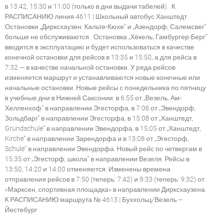
в 13:42, 15:30 и 11:00 (только в дни выдачи табелей). К
РАСПИСАНИЮ линия 4611 | Школьный автобус Ханштедт
Остановки „Дирксхаузен. Кальте-Кюхе“ и „Азендорф, Салемсвег“
больше не обслуживаются. Остановка „Хёкель, Гамбургер-Берг“
вводится в эксплуатацию и будет использоваться в качестве
конечной остановки для рейсов в 13:35 и 15:50, а для рейса в
7:32 — в качестве начальной остановки. У ряда рейсов
изменяется маршрут и устанавливаются новые конечные или
начальные остановки. Новые рейсы с понедельника по пятницу
в учебные дни в Нижней Саксонии: в 6:55 от „Везель, Ам-
Хелленхоф“ в направлении Эгесторфа, в 7:06 от „Эвендорф,
Зольдбарг“ в направлении Эгесторфа, в 15:08 от „Ханштедт,
Grundschule“ в направлении Эвендорфа, в 15:05 от „Ханштедт,
Kirche“ в направлении Зарендорфа и в 13:08 от „Эгесторф,
Schule“ в направлении Эвендорфа. Новый рейс по четвергам в
15:35 от „Эгесторф, школа“ в направлении Везеля. Рейсы в
13:50, 14:20 и 14:00 отменяются. Изменены времена
отправления рейсов в 7:50 (теперь: 7:42) и 9:33 (теперь: 9:32) от
«Марксен, спортивная площадка» в направлении Дирксхаузена.
К РАСПИСАНИЮ маршрута № 4613 | Буххольц/Везель –
Йестебург