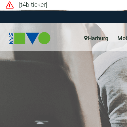
[t4b-ticker]
Harburg
Mob