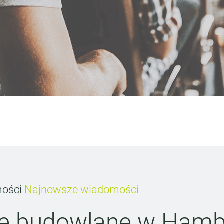
ości
Najnowsze wiadomości
ace budowlane w Hamb