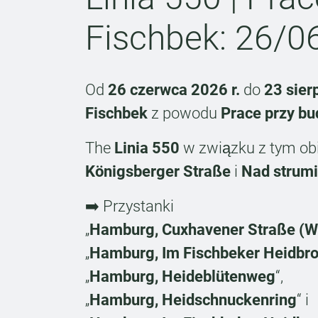
Fischbek: 26/0
Od
26 czerwca 2026 r.
do
23 sier
Fischbek
z powodu
Prace przy bu
The
Linia 550
w związku z tym obi
Königsberger Straße
i
Nad strum
➡️ Przystanki
„
Hamburg, Cuxhavener Straße (W
„
Hamburg, Im Fischbeker Heidbro
„
Hamburg, Heideblütenweg
“,
„
Hamburg, Heidschnuckenring
“ i