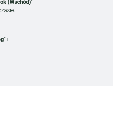
ook (Wschód)
“
zasie.
eg
“ i