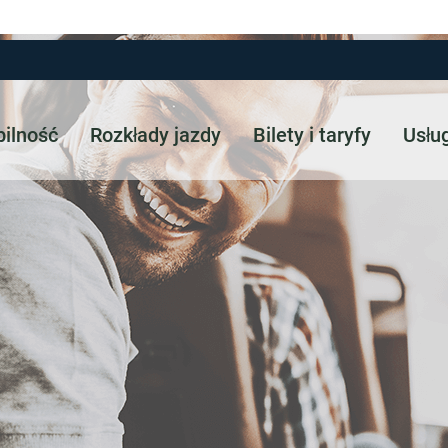
ilność
Rozkłady jazdy
Bilety i taryfy
Usłu