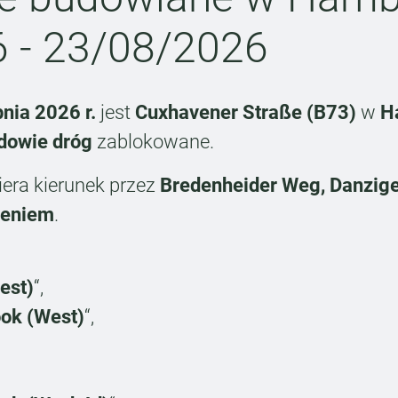
6 - 23/08/2026
pnia 2026 r.
jest
Cuxhavener Straße (B73)
w
H
dowie dróg
zablokowane.
era kierunek przez
Bredenheider Weg, Danzige
ieniem
.
est)
“,
ok (West)
“,