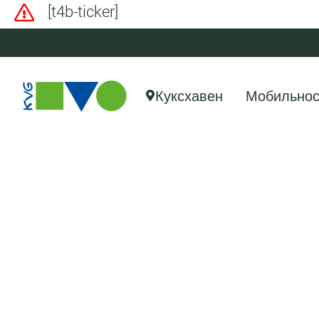
[t4b-ticker]
Куксхавен
Мобильнос