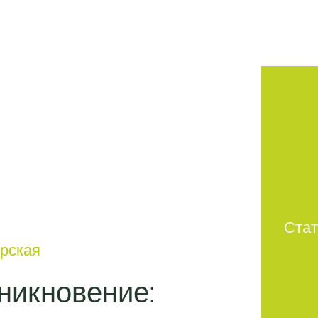
Стат
ерская
никновение: