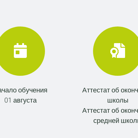
ачало обучения
Аттестат об окон
01 августа
школы
Аттестат об окон
средней шко