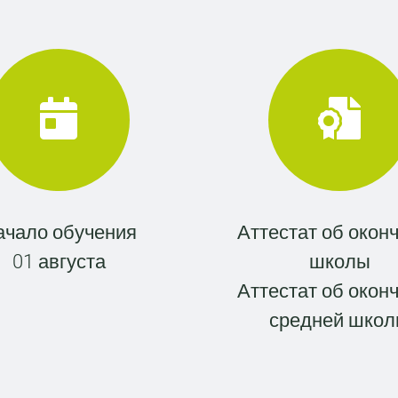
ачало обучения
Аттестат об окон
01 августа
школы
Аттестат об окон
средней шко