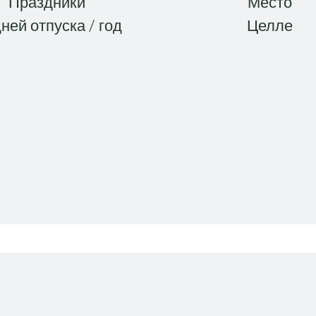
Праздники
Место
дней отпуска / год
Целле