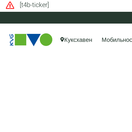
[t4b-ticker]
Куксхавен
Мобильнос