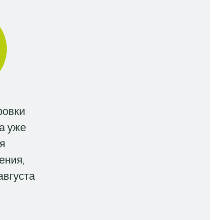
ровки
а уже
я
ения,
августа