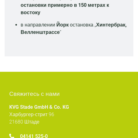
остановки примерно в 150 метрах к
востоку
в направлении
Йорк
остановка „
Хинтербрак,
Велленштрассе
“
Свяжитесь с нами
KVG Stade GmbH & Co. KG
Харбургер-стрит 96
21680 Штаде
04141 525-0