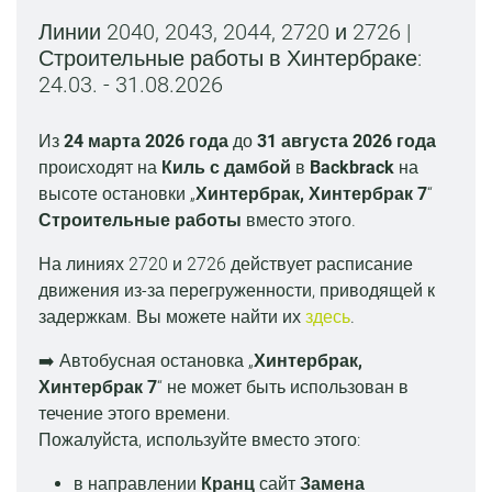
Линии 2040, 2043, 2044, 2720 и 2726 |
Строительные работы в Хинтербраке:
24.03. - 31.08.2026
Из
24 марта 2026 года
до
31 августа 2026 года
происходят на
Киль с дамбой
в
Backbrack
на
высоте остановки „
Хинтербрак, Хинтербрак 7
“
Строительные работы
вместо этого.
На линиях 2720 и 2726 действует расписание
движения из-за перегруженности, приводящей к
задержкам. Вы можете найти их
здесь
.
➡️ Автобусная остановка „
Хинтербрак,
Хинтербрак 7
“ не может быть использован в
течение этого времени.
Пожалуйста, используйте вместо этого:
в направлении
Кранц
сайт
Замена