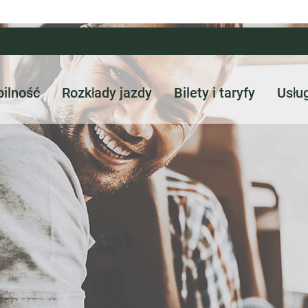
ilność
Rozkłady jazdy
Bilety i taryfy
Usłu