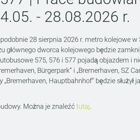
.05. - 28.08.2026 r.
odobnie 28 sierpnia 2026 r. metro kolejowe w S
u głównego dworca kolejowego będzie zamkni
utobusowe 575, 576 i 577 pojadą objazdem i n
emerhaven, Bürgerpark“ i „Bremerhaven, SZ Car
y „Bremerhaven, Hauptbahnhof“ będzie służył j
budowy. Można je znaleźć
tutaj
.