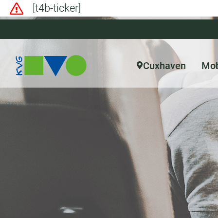
[t4b-ticker]
Cuxhaven
Mob