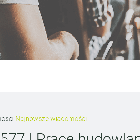
ości
Najnowsze wiadomości
i 577 | Prace budowla