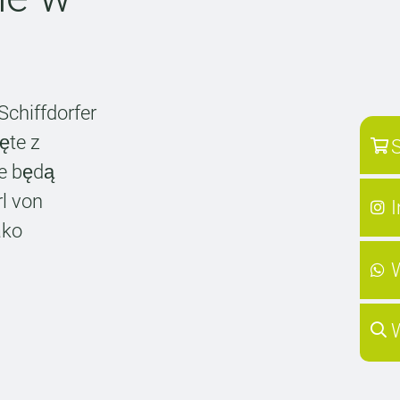
chiffdorfer
ęte z
S
ie będą
l von
ako