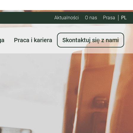
Aktualności
O nas
Prasa
PL
ga
Praca i kariera
Skontaktuj się z nami