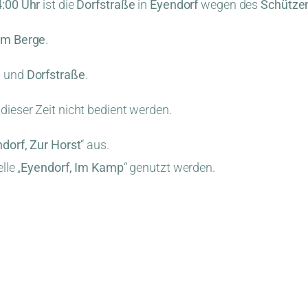
4:00 Uhr
ist die
Dorfstraße
in
Eyendorf
wegen des
Schütze
m Berge
.
e
und
Dorfstraße
.
 dieser Zeit nicht bedient werden.
dorf, Zur Horst
“ aus.
lle „
Eyendorf, Im Kamp
“ genutzt werden.