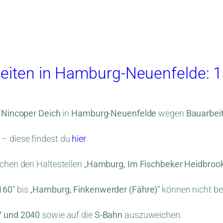
beiten in Hamburg-Neuenfelde: 1
e
Nincoper Deich
in
Hamburg-Neuenfelde
wegen
Bauarbei
– diese findest du
hier
.
chen den Haltestellen „
Hamburg, Im Fischbeker Heidbrook
160
“ bis „
Hamburg, Finkenwerder (Fähre)
“ können nicht b
7 und 2040
sowie auf die
S-Bahn
auszuweichen.