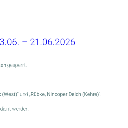
3.06. – 21.06.2026
ten
gesperrt.
 (West)
“ und „
Rübke, Nincoper Deich (Kehre)
“.
edient werden.